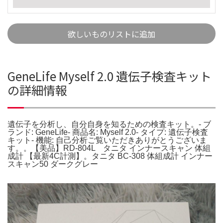
欲しいものリストに追加
GeneLife Myself 2.0 遺伝子検査キット
の詳細情報
遺伝子を分析し、自分自身を知るための検査キット。- ブ
ランド: GeneLife- 商品名: Myself 2.0- タイプ: 遺伝子検査
キット- 機能: 自己分析ご覧いただきありがとうございま
す。。【美品】RD-804L タニタ インナースキャン 体組
成計 【最新4C計測】。タニタ BC-308 体組成計 インナー
スキャン50 ダークグレー