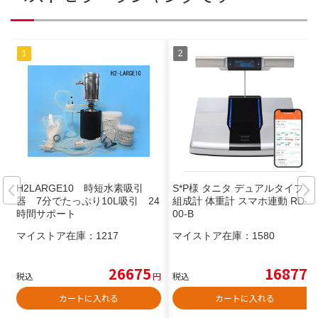
H2LARGE10 時短水素吸引
S*P様 タニタ デュアルタイプ 体
器 7分でたっぷり10L吸引 24
組成計 体重計 スマホ連動 RD-8
時間サポート
00-B
マイストア在庫：
1217
マイストア在庫：
1580
26675
16877
税込
円
税込
円
カートに入れる
カートに入れる