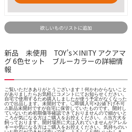
欲しいものリストに追加
新品 未使用 TOY’s×INITY アクアマ
グ 6色セット ブルーカラーの詳細情
報
ご覧いただきありがとうございます！何かわからないこと
がありましたらお気軽にコメントにてお知らせください。
自宅で使用するため購入しましたが使う予定がなくなった
ので出品します。未開封です。◯即購入可×お値下げ不可
⚠新品未開封ですが自宅に保管していたものです。開封し
ていないため初期傷等確認できておりませんので細かいと
ころが気になる方はご購入をお控えください。⚠当方犬を
飼っております。開封場所に犬は入れていませんがアレル
ギーや気になる方はご購入をお控えください。気持ちのい
いお取引ができれば幸いです。よろしくお願いいたしま