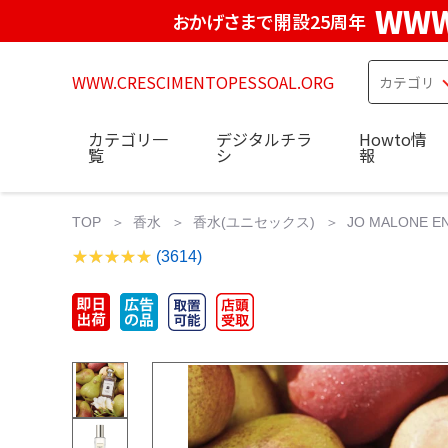
WWW
おかげさまで開設25周年
WWW.CRESCIMENTOPESSOAL.ORG
カテゴリ一
デジタルチラ
Howto情
覧
シ
報
TOP
香水
香水(ユニセックス)
JO MALONE ENG
(3614)