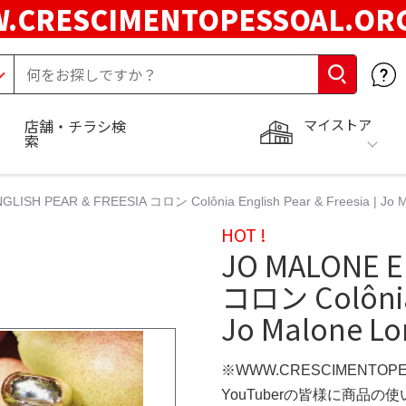
.CRESCIMENTOPESSOAL.O
マイストア
店舗・チラシ検
索
LISH PEAR & FREESIA コロン Colônia English Pear & Freesia | Jo M
HOT !
JO MALONE E
コロン Colônia 
Jo Malone Lo
※WWW.CRESCIMENTOP
YouTuberの皆様に商品