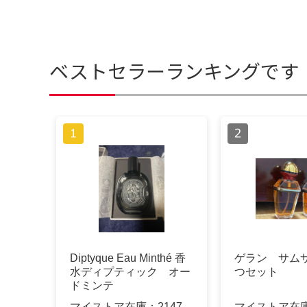
ベストセラーランキングです
Diptyque Eau Minthé 香
ゲラン サムサ
水ディプティック オー
つセット
ドミンテ
マイストア在庫：
2147
マイストア在