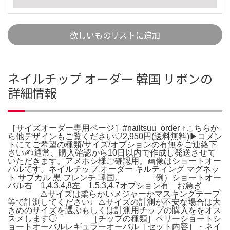
欲しいものリストに追加
ネイルチップ オーダー 韓国 リボンの
詳細情報
［サイズオーダー専用ページ］#nailtsuu_order ↑こちらか
ら他デザインもご覧ください♡2,950円(送料無料)▶︎コメン
トにてご希望の種類/サイズ/オプションの有無をご連絡下
さい✍️通常、購入確認から10日以内で作成し発送させて
いただきます。アメホシ様ご確認用。画像はショートオー
バルです。ネイルチップ オーダー キルティング マグネッ
ト サブカル 黒 フレンチ 韓国。＿＿＿＿例）ショートオー
バル右 1,4,3,4,8左 1,5,3,4,7オプション有 お急ぎ
_______⚠️サイズは柔らかいメジャーかマスキングテープ
等で計測してください♩⚠️サイズの計測が不安な場合は大
きめのサイズを選ぶもしくは計測用チップの購入ををオス
スメします◯＿＿＿＿［チップの種類］ベリーショートシ
ョートオーバルレギュラーオーバル［セット内容］・ネイ