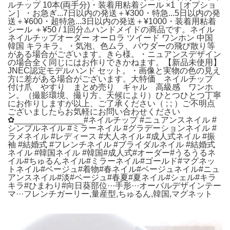
ルチップ 10本(両手分)・装着用粘着シール ×1［オプショ
ン］・お急ぎ...7日以内の発送＋¥300・特急...5日以内の発
送＋¥600・超特急...3日以内の発送＋¥1000・装着用粘着
シール ＋¥50 / 1回分‪⚠️ハンドメイドの商品です。ネイル
ネイルチップオーダー オーロラ ツイード ワンホン 中国
韓国 キラキラ。・気泡、色ムラ、パウダーの飛び散り等
がある場合がございます。きら様。・ニュアンスデザイン
の場合全く同じにはお作りできかねます。【新品未使用】
JNEC認定モデルハンド セット。・画像と実物の色の見え
方に差がある場合がございます。大特価 ネイルチップ
付け爪 やすり まとめ売り ギャル 高級感 ワンホ
ン。（撮影環境、撮り方、天候により）ひとつひとつ丁寧
にお作りしますが以上、ご了承ください（ ; ; ）ご不明点
ございましたらお気軽にお問い合わせください‪
‪✿_______________#ネイルチップ #ニュアンスネイル #
シンプルネイル #ミラーネイル #グラデーションネイル #
ラメネイル #レディース #大人ネイル #成人式ネイル #振
袖 #結婚式 #フレンチネイル #ブライダルネイル #結婚式
ネイル #韓国ネイル #韓国#成人式#オーダー#うるうるネ
イル#ちゅるんネイル#ミラーネイル#ゴールド#マグネッ
トネイル#ベージュ#着物#春ネイル#ベージュネイル#ニュ
アンスネイル#淡#ベージュ#春夏#夏ネイル#シェル#キラ
キラ#ひまわり#向日葵部位···手形···オーバルデザインテー
マ···フレンチガーリー,量産型,ちゅるん,韓国,マグネット