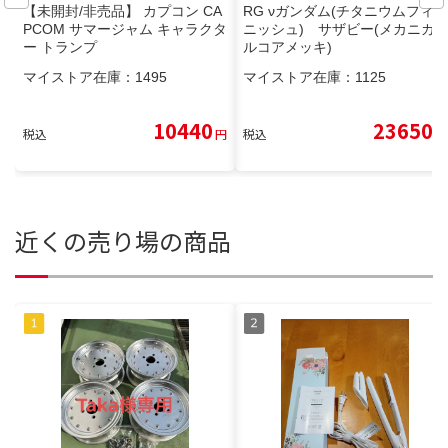
【未開封/非売品】 カプコン CA
RG νガンダム(チタニウムフィ
PCOM サマージャム キャラクタ
ニッシュ) サザビー(メカニカ
ー トランプ
ルコアメッキ)
マイストア在庫：
1495
マイストア在庫：
1125
10440
23650
税込
円
税込
円
近くの売り場の商品