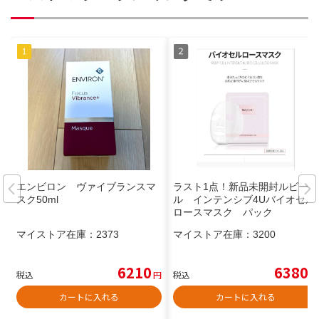
エンビロン ヴァイブランスマ
ラスト1点！新品未開封ルビーセ
スク50ml
ル インテンシブ4Uバイオセル
ロースマスク パック
マイストア在庫：
2373
マイストア在庫：
3200
6210
6380
税込
円
税込
円
カートに入れる
カートに入れる