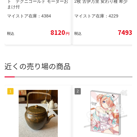
ト テクニゴールド モーターお
2枚 古伊万里 変わり種 希少
まけ付
マイストア在庫：
4384
マイストア在庫：
4229
8120
7493
税込
円
税込
円
近くの売り場の商品