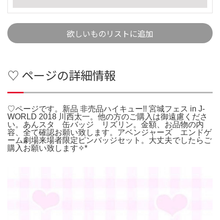
欲しいものリストに追加
♡ ページの詳細情報
♡ページです。新品 非売品ハイキュー!! 宮城フェス in J-
WORLD 2018 川西太一。他の方のご購入は御遠慮くださ
い。あんスタ 缶バッジ リズリン。金額、お品物の内
容、全て確認お願い致します。アベンジャーズ エンドゲ
ーム劇場来場者限定ピンバッジセット。大丈夫でしたらご
購入お願い致します✧*