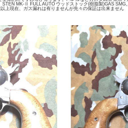
MK-Ⅱ FULL AUTO ウッドストック(樹脂製)GAS SMG。
8歳以上現在、ガス漏れは有りませんが先々の保証は出来ません