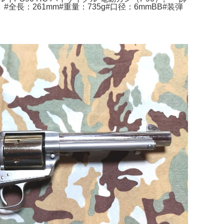
#全長：261mm#重量：735g#口径：6mmBB#装弾