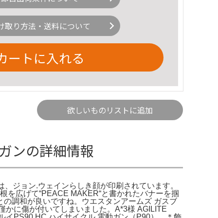
け取り方法・送料について
カートに入れる
欲しいものリストに追加
ガスガンの詳細情報
には、ジョン.ウェインらしき顔が印刷されています。
を広げて“PEACE MAKER“と書かれたバナーを掴
の調和が良いですね。ウエスタンアームズ ガスブ
に傷が付いてしまいました。A*3様 AGILITE
ルイPS90 HC ハイサイクル 電動ガン（P90）。＊飾