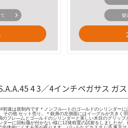
いて
受
る
A.A.45 4 3／4インチペガサス 
品です#初速は規制内です＊ノンフル—トのゴ—ルドのシリンダー
2種、その他 セット売り。＊銃身の左側面にはイ—グルが大きく羽根
調のフレ—厶とゴ—ルドのシリンダーと美しい木目のグリップと
リンダーに回転傷が付かない様に12発程度の試射をしましたが、僅か
経年変化で全体的にくすみ等が有ります。バレルなどカスタム済 東京マ