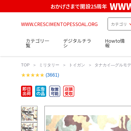
WWW
おかげさまで開設25周年
WWW.CRESCIMENTOPESSOAL.ORG
カテゴリ一
デジタルチラ
Howto情
覧
シ
報
TOP
ミリタリー
トイガン
タナカイ—グルモデル 
(3661)