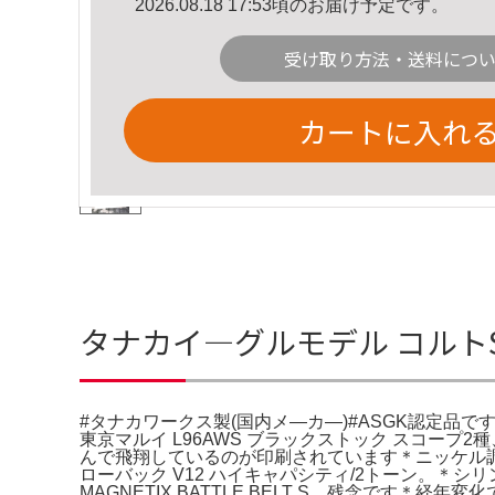
2026.08.18 17:53頃のお届け予定です。
受け取り方法・送料につ
カートに入れ
タナカイ—グルモデル コルトS.
#タナカワークス製(国内メ—カ—)#ASGK認定
東京マルイ L96AWS ブラックストック スコープ
んで飛翔しているのが印刷されています＊ニッケル
ローバック V12 ハイキャパシティ/2トーン。＊シ
MAGNETIX BATTLE BELT S。残念です＊