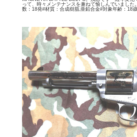
って、時々メンテナンスを兼ねて愉しんでいました。STEN 
数：18発#材質：合成樹脂,亜鉛合金#対象年齢：1