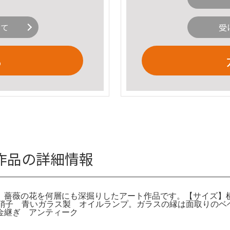
いて
受
る
作品の詳細情報
薔薇の花を何層にも深掘りしたアート作品です。【サイズ】横幅32
 北一硝子 青いガラス製 オイルランプ。ガラスの縁は面取り
金継ぎ アンティーク