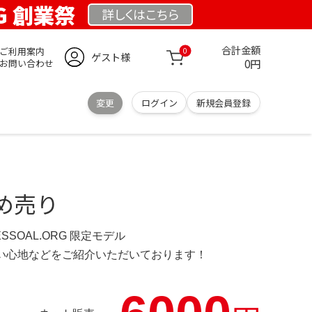
RG 創業祭
詳しくは
こちら
合計金額
ご利用案内
0
ゲスト様
0円
お問い合わせ
変更
ログイン
新規会員登録
め売り
ESSOAL.ORG 限定モデル
の使い心地などをご紹介いただいております！