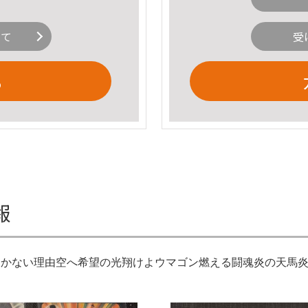
いて
受
る
報
つかない理由空へ希望の光翔けよウマゴン燃える闘魂炎の天馬炎