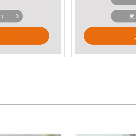
いて
受
る