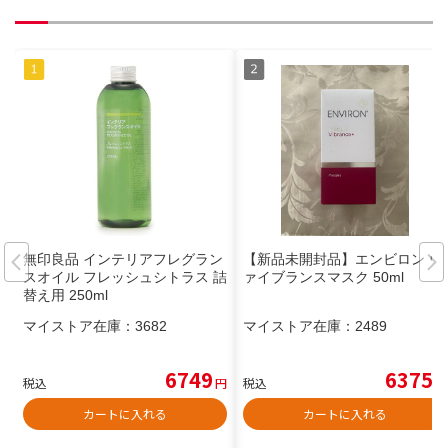
無印良品 インテリアフレグラン
【新品未開封品】エンビロン ヴ
スオイル フレッシュシトラス 詰
ァイブランスマスク 50ml
替え用 250ml
マイストア在庫：
3682
マイストア在庫：
2489
6749
6375
税込
円
税込
円
カートに入れる
カートに入れる