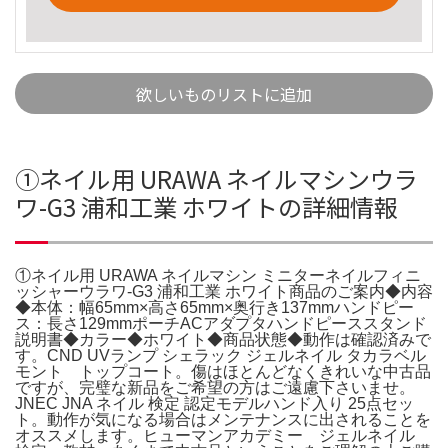
欲しいものリストに追加
①ネイル用 URAWA ネイルマシンウラ
ワ-G3 浦和工業 ホワイトの詳細情報
①ネイル用 URAWA ネイルマシン ミニターネイルフィニ
ッシャーウラワ-G3 浦和工業 ホワイト商品のご案内◆内容
◆本体：幅65mm×高さ65mm×奥行き137mmハンドピー
ス：長さ129mmポーチACアダプタハンドピーススタンド
説明書◆カラー◆ホワイト◆商品状態◆動作は確認済みで
す。CND UVランプ シェラック ジェルネイル タカラベル
モント トップコート。傷はほとんどなくきれいな中古品
ですが、完璧な新品をご希望の方はご遠慮下さいませ。
JNEC JNA ネイル 検定 認定モデルハンド入り 25点セッ
ト。動作が気になる場合はメンテナンスに出されることを
オススメします。ヒューマンアカデミー ジェルネイル