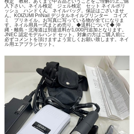
検定 教材。あくまで中古品ということをご理解の上ご購
入下さい。ネイル検定 ジェル検定 セット ネイルポリ
ッシュ ハンドくん ネイルバッグ。保証はございませ
ん。KOIZUMI PriNail デジタルネイルプリンター コイズ
ミ プリネイル。お写真に写っている物が全てになりま
す。ネイル用具一式まとめ売り。◆送料について◆ 沖
縄・離島・北海道は別途送料が1,000円追加となります。
JNEC 認定モデルハンド セット。対象の方はご購入前に
必ずコメントを頂けますよう宜しくお願い致します。ネイ
ル用エアブラシセット。