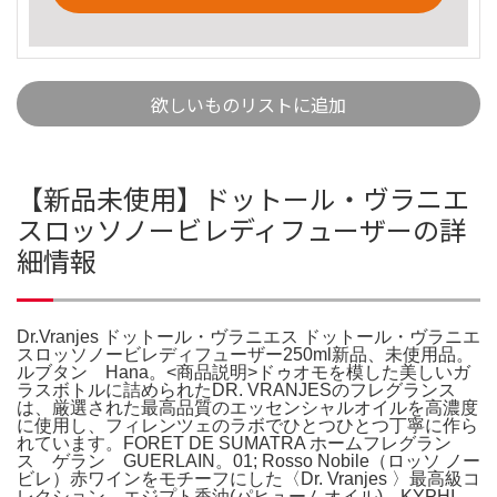
欲しいものリストに追加
【新品未使用】ドットール・ヴラニエ
スロッソノービレディフューザーの詳
細情報
Dr.Vranjes ドットール・ヴラニエス ドットール・ヴラニエ
スロッソノービレディフューザー250ml新品、未使用品。
ルブタン Hana。<商品説明>ドゥオモを模した美しいガ
ラスボトルに詰められたDR. VRANJESのフレグランス
は、厳選された最高品質のエッセンシャルオイルを高濃度
に使用し、フィレンツェのラボでひとつひとつ丁寧に作ら
れています。FORET DE SUMATRA ホームフレグラン
ス ゲラン GUERLAIN。01; Rosso Nobile（ロッソ ノー
ビレ）赤ワインをモチーフにした〈Dr. Vranjes 〉最高級コ
レクション。エジプト香油(パヒュームオイル) KYPHI