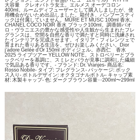
大容量 クレオパトラ女王。エルメス オーデコロン
400ml。ルームディフューザーとして購入しましたが、使
用機会がないため出品しました。箱付き、バンブースティ
ックは付属していません。MÛRE ET MUSC 100ml 香水。
CHANEL COCO NOIR 香水 ブラック100ml。調香師パオ
ロ・ヴラニエスの豊かな感受性や人生観から生まれたフレ
グランスは、空間を自然な香りで満たすと同時に洗練され
たインテリアを完成させます。イタリア・フィレンツェで
育まれた香りある生活を、ぜひお楽しみください。Dior
j'adore Gelée d'Or 150ml ボディジェル。赤西仁 香水
2025 ライブツアー YELLOW NOTE。ストロベリーとブラ
ックベリーを基調に、スミレとバラが見事に調和した繊細
で気品ある香りです。- ブランド: Dr. Vranjes- 商品名:
Rosso Nobile- タイプ: フレグランス- パッケージ: ボック
ス入り- ボトルデザイン: オクタゴナルボトル- キャップ素
材: 木製キャップ- 色: ダークブラウン容量···200ml〜299ml