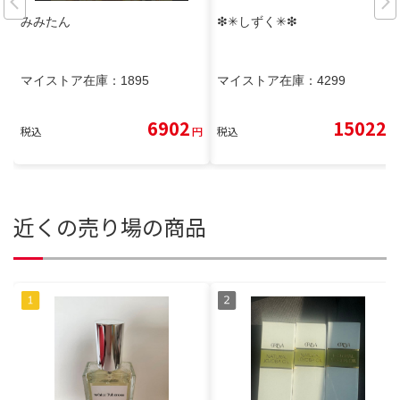
みみたん
❇︎✳︎しずく✳︎❇︎
マイストア在庫：
1895
マイストア在庫：
4299
6902
15022
税込
円
税込
円
近くの売り場の商品