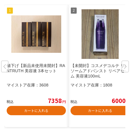
値下げ【新品未使用未開封】RA
【未開封】コスメデコルテ リポ
NTRUTH 美容液 3本セット
ソームアドバンスト リペアセラ
ム 美容液100mL
マイストア在庫：
3608
マイストア在庫：
1808
7358
6000
税込
円
税込
円
カートに入れる
カートに入れる