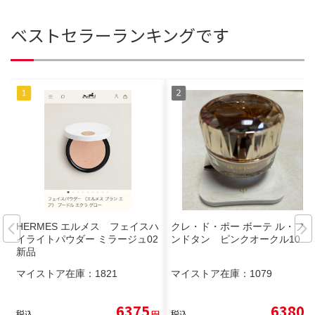
ベストセラーランキングです
HERMES エルメス フェイスハ
クレ・ド・ポー ボーテ ル・フォ
イライトパウダー ミラージュ02
ンドタン ピンクオークル10
新品
マイストア在庫：
1821
マイストア在庫：
1079
6375
6380
税込
円
税込
円