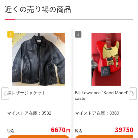
近くの売り場の商品
黒レザージャケット
Bill Lawrence “Kaori Model” Tele
caster
マイストア在庫：
3532
マイストア在庫：
3389
6670
39750
税込
円
税込
円