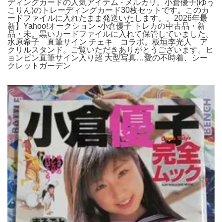
ディングカードの人気アイテム - メルカリ。小倉優子(ゆう
こりん)のトレーディングカード30枚セットです。このカ
ードファイルに入れたまま発送いたします。。2026年最
新】Yahoo!オークション -小倉優子 トレカの中古品・新
品・未。黒いカードファイルに入れて保管していました。
水原希子 直筆サイン チェキ コラボ。板垣李光人 ア
クリルスタンド。ご覧いただきありがとうございます。ヒ
ョンビン直筆サイン入り超 大型写真…愛の不時着、シー
クレットガーデン