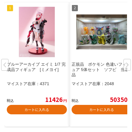
ブルーアーカイブ エイミ 1/7 完
正規品 ポケモン 色違いフィギ
成品フィギュア [ミメヨイ]
ュア 5体セット ソフビ 当選
品
マイストア在庫：
4371
マイストア在庫：
2048
11426
50350
税込
円
税込
円
カートに入れる
カートに入れる