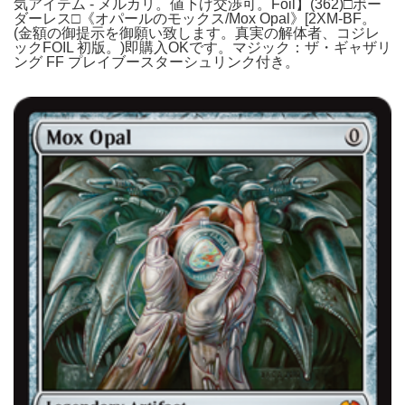
気アイテム - メルカリ。値下げ交渉可。Foil】(362)□ボー
ダーレス□《オパールのモックス/Mox Opal》[2XM-BF。
(金額の御提示を御願い致します。真実の解体者、コジレ
ックFOIL 初版。)即購入OKです。マジック：ザ・ギャザリ
ング FF プレイブースターシュリンク付き。