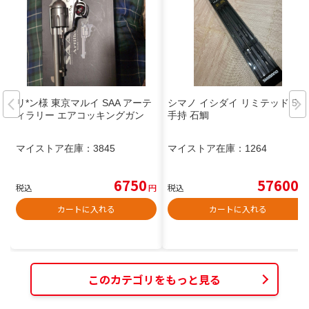
リ*ン様 東京マルイ SAA アーテ
シマノ イシダイ リミテッド 500
ィラリー エアコッキングガン
手持 石鯛
マイストア在庫：
3845
マイストア在庫：
1264
6750
57600
税込
円
税込
円
カートに入れる
カートに入れる
このカテゴリをもっと見る