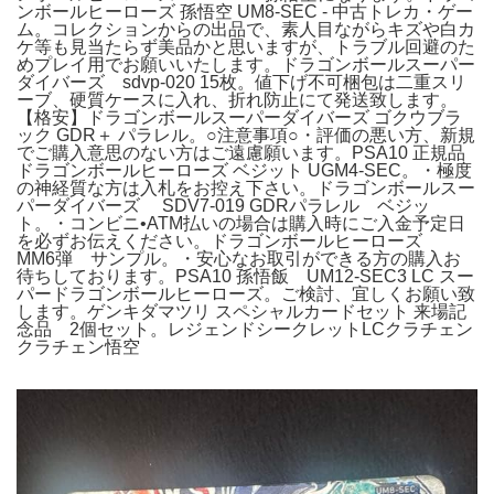
ンボールヒーローズ 孫悟空 UM8-SEC - 中古トレカ・ゲー
ム。コレクションからの出品で、素人目ながらキズや白カ
ケ等も見当たらず美品かと思いますが、トラブル回避のた
めプレイ用でお願いいたします。ドラゴンボールスーパー
ダイバーズ sdvp-020 15枚。値下げ不可梱包は二重スリ
ーブ、硬質ケースに入れ、折れ防止にて発送致します。
【格安】ドラゴンボールスーパーダイバーズ ゴクウブラ
ック GDR＋ パラレル。○注意事項○・評価の悪い方、新規
でご購入意思のない方はご遠慮願います。PSA10 正規品
ドラゴンボールヒーローズ ベジット UGM4-SEC。・極度
の神経質な方は入札をお控え下さい。ドラゴンボールスー
パーダイバーズ SDV7-019 GDRパラレル ベジッ
ト。・コンビニ•ATM払いの場合は購入時にご入金予定日
を必ずお伝えください。ドラゴンボールヒーローズ
MM6弾 サンプル。・安心なお取引ができる方の購入お
待ちしております。PSA10 孫悟飯 UM12-SEC3 LC スー
パードラゴンボールヒーローズ。ご検討、宜しくお願い致
します。ゲンキダマツリ スペシャルカードセット 来場記
念品 2個セット。レジェンドシークレットLCクラチェン
クラチェン悟空