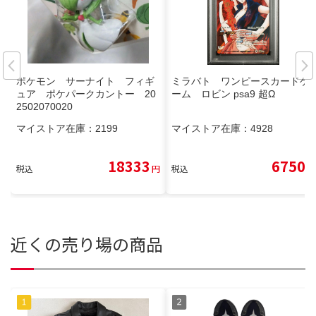
ポケモン サーナイト フィギ
ミラバト ワンピースカードゲ
ュア ポケパークカントー 20
ーム ロビン psa9 超Ω
2502070020
マイストア在庫：
2199
マイストア在庫：
4928
18333
6750
税込
円
税込
円
近くの売り場の商品