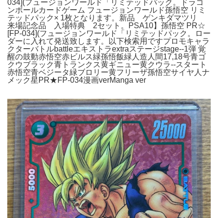
034](フュージョンワールド「リミテッドパック。ドラゴ
ンボールカードゲーム フュージョンワールド孫悟空 リミ
テッドパック× 1枚となります。新品 ゲンキダマツリ
来場記念品 入場特典 2セット。PSA10】孫悟空 PR☆
[FP-034](フュージョンワールド「リミテッドパック。ロー
ダーに入れて発送致します。以下検索用ですプロモキャラ
クターバトルbattleエキストラextraステージstage--1弾 覚
醒の鼓動赤悟空赤ビルス緑孫悟飯緑人造人間17,18号青ゴ
クウブラック青トランクス黄ギニュー黄クウラ--スタート
赤悟空青ベジータ緑ブロリー黄フリーザ孫悟空サイヤ人ナ
メック星PR★FP-034漫画verManga ver