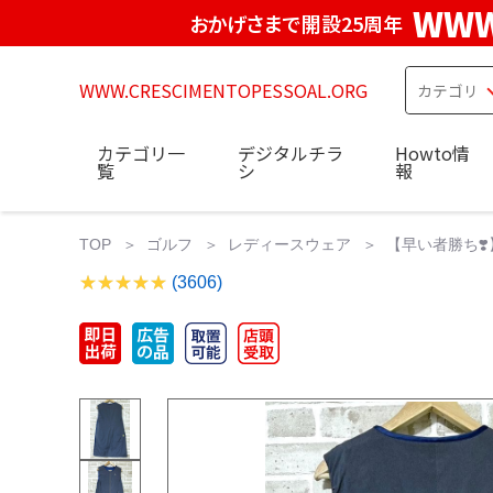
WWW
おかげさまで開設25周年
WWW.CRESCIMENTOPESSOAL.ORG
カテゴリ一
デジタルチラ
Howto情
覧
シ
報
TOP
ゴルフ
レディースウェア
【早い者勝ち❣
(3606)