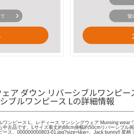
いて
受
る
ェア ダウン リバーシブルワンピース 
ーシブルワンピース Lの詳細情報
ンピース L。レディース マンシングウェア Munsing wea
。あくまでも中古品です。Lサイズ着丈約88cm身幅約50cmリバー
00000000803-01.jpg?size=l&w=。Jack bunny!