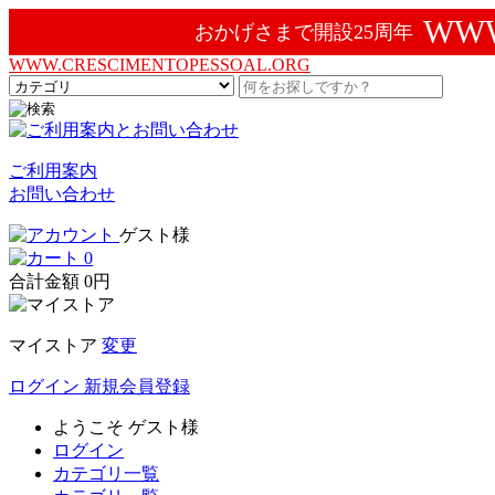
WWW
おかげさまで開設25周年
WWW.CRESCIMENTOPESSOAL.ORG
ご利用案内
お問い合わせ
ゲスト様
0
合計金額
0円
マイストア
変更
ログイン
新規会員登録
ようこそ
ゲスト様
ログイン
カテゴリ一覧