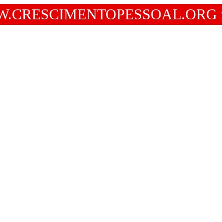
.CRESCIMENTOPESSOAL.OR