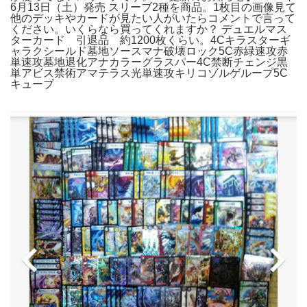
6月13日（土）発売 スリーブ2種を商品。1枚目の画像見て
他のデッキやカードが見たい人がいたらコメントで言って
ください。いくらなら買ってくれますか？ デュエルマス
ターカード 引退品 約1200枚くらい。4Cキラスターギ
ャラクシールド墓地ソースマナ破壊ロック5C赤緑速攻赤
単速攻墓地退化アナカラーグラスパー4C禁断チェンジ黒
単アビス禁術アマテラス光単速攻キリコゾルゲループ5C
キューブ