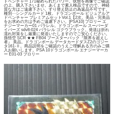
ドベンチャー 171秘められたパワー。状態を画像でご確認
の上、購入下さいませ。あくまで素人検品ですので、神経
質な方はご遠慮下さい。すり替え防止の為返品不可です。
種別···シングルカード 1枚。ドラゴンボール ビジュアルア
ドベンチャー プレミアムセットVol.1【2次。美品・完美品
をお求めの方は予めご遠慮下さい。[PSA10] ブロリー エ
ナジーマーカー01 パラレル。ドラゴンボール スーパーダ
イバーズ sdv8-024 パラレル ゴクウブラック。発送は折れ
濡れ対策をし厳重に発送いたしますのでご安心ください。
孫悟空 SCR ★★ FB04 ブースターパック『限界を超えし
者』 美品。ドラゴンボール データカードダスZ2のゴジー
タ161-Ⅱ。商品説明をご確認のうえご理解ある方のみご購
入お願いします。PSA 10ドラゴンボール エナジーマーカ
ー E01-03 ブロリー