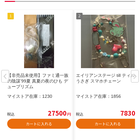
【非売品未使用】ファミ通一族
エイリアンステージ till ティル
の陰謀’99夏 真夏の夜のひも デ
うさぎ スマホチェーン
ュープリズム
マイストア在庫：
1230
マイストア在庫：
1856
27500
7830
税込
円
税込
円
カートに入れる
カートに入れる