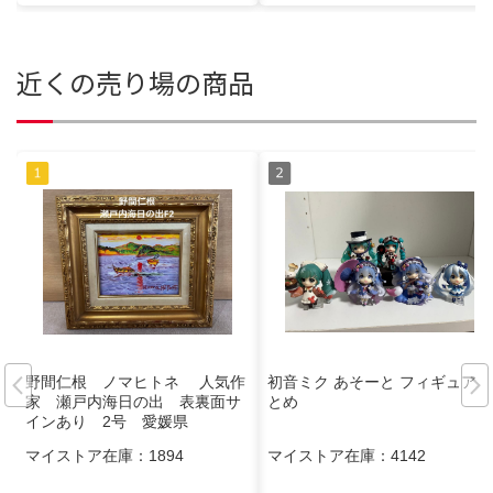
近くの売り場の商品
野間仁根 ノマヒトネ 人気作
初音ミク あそーと フィギュアま
家 瀬戸内海日の出 表裏面サ
とめ
インあり 2号 愛媛県
マイストア在庫：
1894
マイストア在庫：
4142