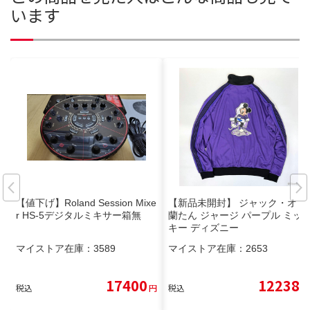
います
【値下げ】Roland Session Mixe
【新品未開封】 ジャック・オ・
r HS-5デジタルミキサー箱無
蘭たん ジャージ パープル ミッ
キー ディズニー
マイストア在庫：
3589
マイストア在庫：
2653
17400
12238
税込
円
税込
円