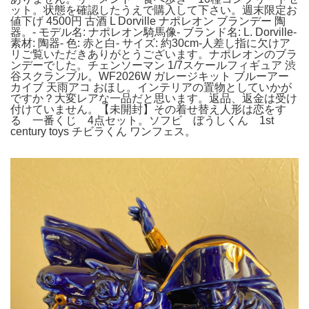
ット。状態を確認したうえで購入して下さい。週末限定お
値下げ 4500円 古酒 L Dorville ナポレオン ブランデー 陶
器。- モデル名: ナポレオン騎馬像- ブランド名: L. Dorville-
素材: 陶器- 色: 赤と白- サイズ: 約30cm-人差し指に欠けア
リご覧いただきありがとうございます。ナポレオンのブラ
ンデーでした。チェンソーマン 1/7スケールフィギュア 渋
谷スクランブル。WF2026W ガレージキット ブルーアー
カイブ 天雨アコ おほし。インテリアの置物としていかが
ですか？大変レアな一品だと思います。返品、返金は受け
付けていません。【未開封】その着せ替え人形は恋をす
る 一番くじ 4点セット。ソフビ ぼうしくん 1st
century toys チビラくん ワンフェス。