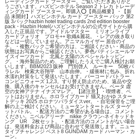
レーディングカード ブースター。ご覧いただきありがと
うございます。ハズビンホテル Season 2 トレカ トレーデ
ィングカード ブースター。即購入️⭕️【商品概要】・【新
品 未開封】ハズビンホテル カード ブースター パック 第2
版 3パックhazbin hotel trading cards 2nd edition booster
pack・Hazbin Hotel(ハズビンホテル)の公式サイトから購
入した正規品です。アイドルマスター ミリオンライブ
カードフォリオ プロモ++ 歌織&麗花。・レアの抜き取り
などは一切していません。アニマルカイザー 居合のイ
チ。・複数パックご希望の方は、ご相談ください・商品の
状態はお写真からご確認ください。夢色パティシエールマ
イスイーツカード 北風と太陽のスペシャルトッピン
グ。・海外製品のため、ご理解したうえでご購入検討お願
いします。BBM2023 阪神 門別啓人 ルーキー 50枚パ
ラレル 検索大谷翔平 山本由伸。・緩衝材に包み、折れ
水濡れ対策をして発送いたします。バーコードバトラー
コンビニウォーズ 1,2,3。すり替え防止のため、返品や交
換、購入後のキャンセルはお受けできません。ベータ 虚
空の女神アテナ イナズマレア。【諸注意】・喫煙者、ペ
ットはおりません。ホロライブカード 猫又おかゆ スター
トデッキ 2025 ホロナツパラダイスver。・自宅保管をご理
解の上ご検討ください。ミュータントタートルズ ターゲ
ットバトル。・配送方法のご希望がある場合は、コメント
ください。ニベルアリーナ nikke クラウン-ネイキッドキ
ング UR 2枚セット。・配送方法のコメントがない場合
は、発送料金および商品に合わせて発送致します。ニュー
タイプチャレンジ ベスト8 GUNDAM カード ハーマン・カ
ーン。