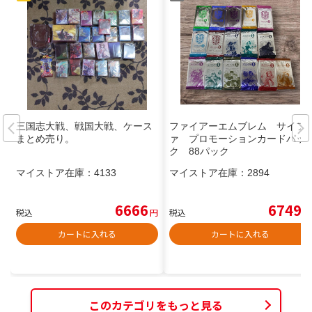
三国志大戦、戦国大戦、ケース
ファイアーエムブレム サイフ
まとめ売り。
ァ プロモーションカードパッ
ク 88パック
マイストア在庫：
4133
マイストア在庫：
2894
6666
6749
税込
円
税込
円
カートに入れる
カートに入れる
このカテゴリをもっと見る