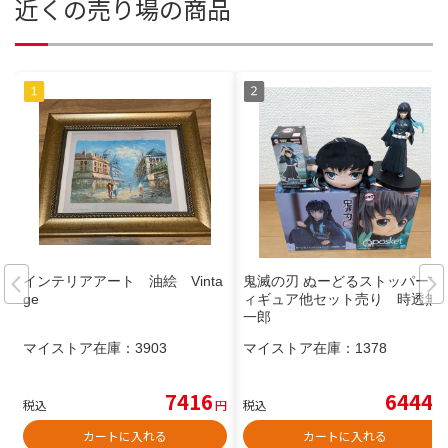
近くの売り場の商品
インテリアアート 油絵 Vinta
鬼滅の刃 ぬーどるストッパーフ
ge
ィギュア他セット売り 時透無
一郎
マイストア在庫：
3903
マイストア在庫：
1378
7416
6444
税込
円
税込
円
カートに入れる
カートに入れる