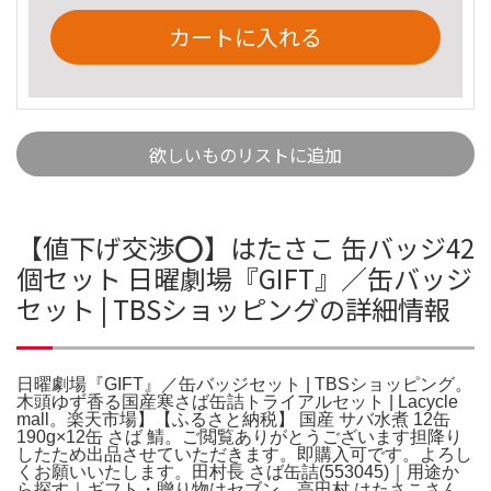
カートに入れる
欲しいものリストに追加
【値下げ交渉⭕️】はたさこ 缶バッジ42
個セット 日曜劇場『GIFT』／缶バッジ
セット | TBSショッピングの詳細情報
日曜劇場『GIFT』／缶バッジセット | TBSショッピング。
木頭ゆず香る国産寒さば缶詰トライアルセット | Lacycle
mall。楽天市場】【ふるさと納税】 国産 サバ水煮 12缶
190g×12缶 さば 鯖。ご閲覧ありがとうございます担降り
したため出品させていただきます。即購入可です。よろし
くお願いいたします。田村長 さば缶詰(553045)｜用途か
ら探す｜ギフト・贈り物はセブン。高田村 はたさこさん