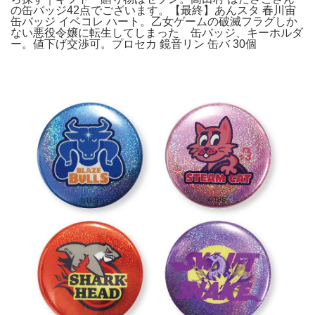
の缶バッジ42点でございます。【最終】あんスタ 春川宙
缶バッジ イベコレ ハート。乙女ゲームの破滅フラグしか
ない悪役令嬢に転生してしまった 缶バッジ、キーホルダ
ー。値下げ交渉可。プロセカ 鏡音リン 缶バ 30個