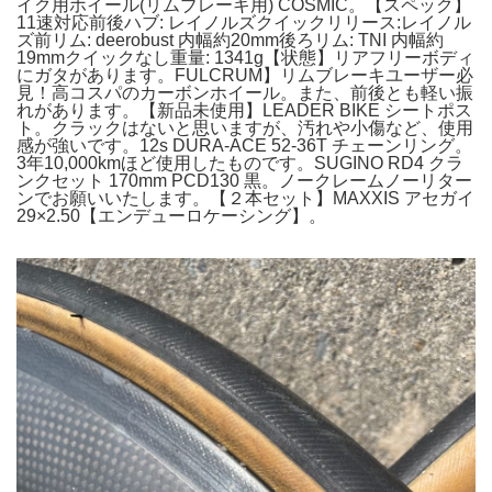
イク用ホイール(リムブレーキ用) COSMIC。【スペック】
11速対応前後ハブ: レイノルズクイックリリース:レイノル
ズ前リム: deerobust 内幅約20mm後ろリム: TNI 内幅約
19mmクイックなし重量: 1341g【状態】リアフリーボディ
にガタがあります。FULCRUM】リムブレーキユーザー必
見！高コスパのカーボンホイール。また、前後とも軽い振
れがあります。【新品未使用】LEADER BIKE シートポス
ト。クラックはないと思いますが、汚れや小傷など、使用
感が強いです。12s DURA-ACE 52-36T チェーンリング。
3年10,000kmほど使用したものです。SUGINO RD4 クラ
ンクセット 170mm PCD130 黒。ノークレームノーリター
ンでお願いいたします。【２本セット】MAXXIS アセガイ
29×2.50【エンデューロケーシング】。