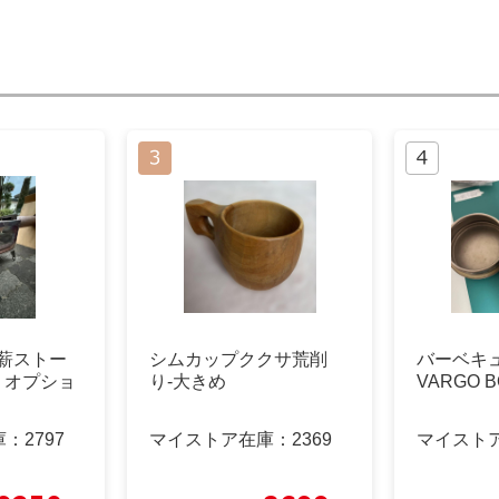
)の薪ストー
シムカップククサ荒削
バーベキ
) オプショ
り-大きめ
VARGO B
庫：
2797
マイストア在庫：
2369
マイスト