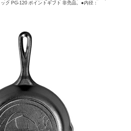
ク PG-120 ポイントギフト 非売品。●内径：