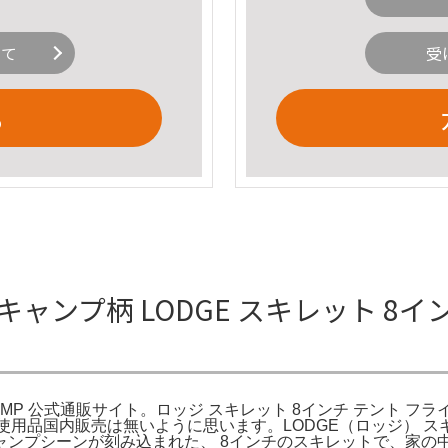
いて
受
る
ャンプ柄 LODGE スキレット 8インチ D
MAXCAMP 公式通販サイト。ロッジ スキレット 8インチ テント フ
re。新品未使用品国内販売は無いように思います。LODGE（ロッジ） スキ
ャンプシーンが刻み込まれた、 8インチのスキレットで、家の