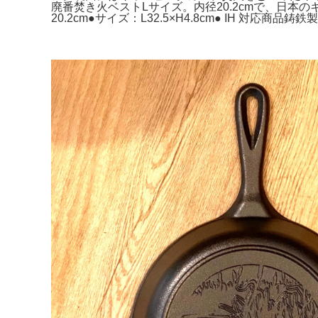
廃番焚き火ベストLサイズ。内径20.2cmで、日本のキ
20.2cm●サイズ：L32.5×H4.8cm● IH 対応商品鋳鉄製 