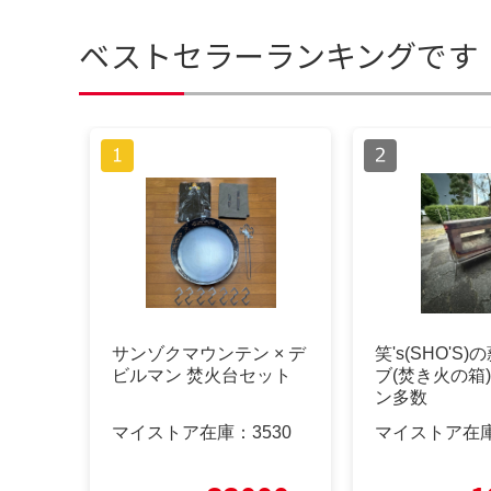
ベストセラーランキングです
サンゾクマウンテン × デ
笑's(SHO'S
ビルマン 焚火台セット
ブ(焚き火の箱
ン多数
マイストア在庫：
3530
マイストア在