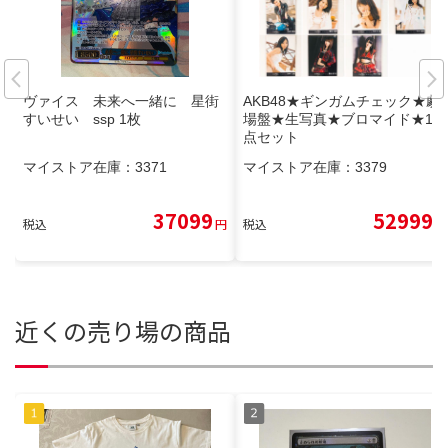
ヴァイス 未来へ一緒に 星街
AKB48★ギンガムチェック★劇
すいせい ssp 1枚
場盤★生写真★ブロマイド★15
点セット
マイストア在庫：
3371
マイストア在庫：
3379
37099
52999
税込
円
税込
円
近くの売り場の商品