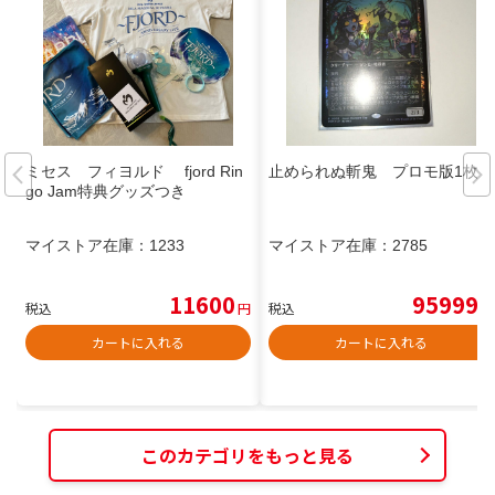
ミセス フィヨルド fjord Rin
止められぬ斬鬼 プロモ版1枚
go Jam特典グッズつき
マイストア在庫：
1233
マイストア在庫：
2785
11600
95999
税込
円
税込
円
カートに入れる
カートに入れる
このカテゴリをもっと見る