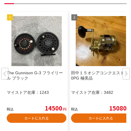
The Gunnison G-3 フライリー
田中１５オシアコンクエスト 30
ル ブラック
0PG 極美品
マイストア在庫：
1243
マイストア在庫：
3482
14500
15080
税込
円
税込
円
カートに入れる
カートに入れる