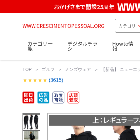
WWW
おかげさまで開設25周年
WWW.CRESCIMENTOPESSOAL.ORG
カテゴリ一
デジタルチラ
Howto情
覧
シ
報
TOP
ゴルフ
メンズウェア
【新品】 ニューエラ
(3615)