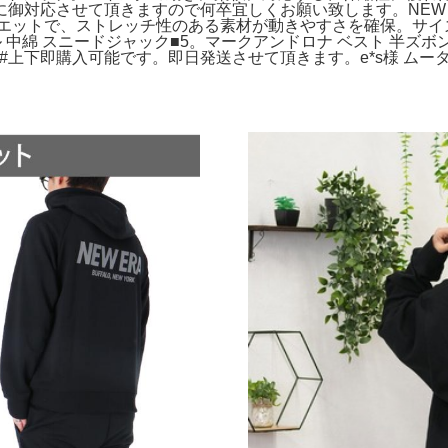
丁寧に御対応させて頂きますので何卒宜しくお願い致します。NEW 
エットで、ストレッチ性のある素材が動きやすさを確保。サイズ
 中綿 スニードジャック■5。マークアンドロナ ベスト 半ズボン 
アップ#上下即購入可能です。即日発送させて頂きます。e*s様 