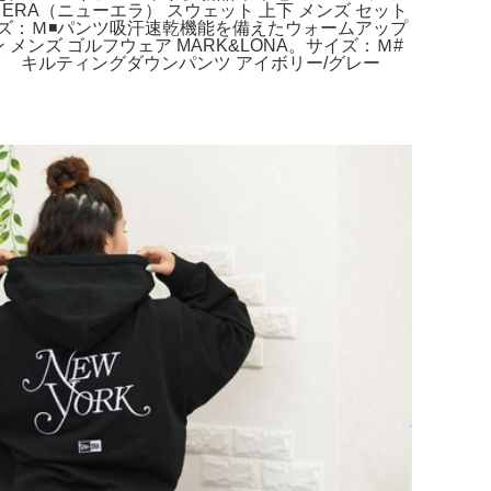
ERA（ニューエラ） スウェット 上下 メンズ セット
：Ｍ◾️パンツ吸汗速乾機能を備えたウォームアップ
メンズ ゴルフウェア MARK&LONA。サイズ：Ｍ#
ムータ キルティングダウンパンツ アイボリー/グレー