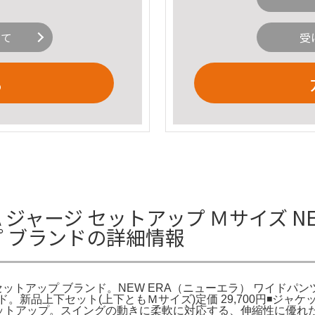
いて
受
る
A ジャージ セットアップ Ｍサイズ N
プ ブランドの詳細情報
 セットアップ ブランド。NEW ERA（ニューエラ） ワイドパン
ンド。新品上下セット(上下ともＭサイズ)定価 29,700円◾️
ーカー セットアップ。スイングの動きに柔軟に対応する、伸縮性に優