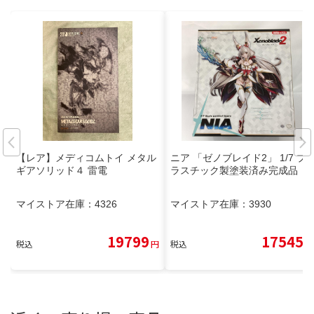
【レア】メディコムトイ メタル
ニア 「ゼノブレイド2」 1/7 プ
ギアソリッド４ 雷電
ラスチック製塗装済み完成品
マイストア在庫：
4326
マイストア在庫：
3930
19799
17545
税込
円
税込
円