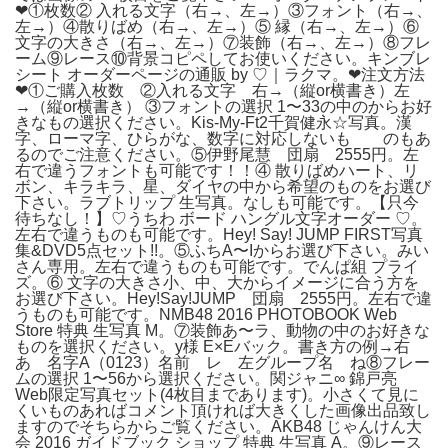
❤︎①枚数② 入れる文字（右→、左→）③フォント（右→、
左→）④散りばめ（右→、左→）⑤ 縁（右→、左→）⑥
文字の大きさ（右→、左→）⑦装飾（右→、左→）⑧フレ
ーム⑨レース⑩背景コピペしてお使いください。キンブレ
シート オーダーページの通販 by ♡｜ラクマ。❤︎注文方法
❤︎①ご購入枚数 ②入れる文字 右→（縦or横書き）左
→（縦or横書き） ③フォントの選択 1〜33の中のからお好
きなもの選択ください。Kis-My-Ft2千賀健永☆写真。漢
字、ローマ字、ひらがな、数字に対応しないも のもあ
るのでご注意ください。⑤伊野尾慧 団扇 2555円。左
右で違うフォントも可能です！！④ 散りばめハート、リ
ボン、キラキラ、星、ダイヤの中から希望のものをお選び
下さい。ラブトリップ 生写真。なしも可能です。【只今
待ちなし！】♡うちわ ボード ハングル文字オーダー ♡。
左右で違うものも可能です。Hey! Say! JUMP FIRST写真
集&DVD5点セット!!。⑤ふちA〜Iからお選び下さい。みい
さん専用。左右で違うものも可能です。でんぱ組 プライ
ズ。⑥ 文字の大きさ小、中、大からイメージに合う方を
お選び下さい。Hey!Say!JUMP 団扇 2555円。左右で違
うものも可能です。NMB48 2016 PHOTOBOOK Web
Store 特典 生写真 M。⑦装飾あ〜ラ、動物の中のお好きな
ものを選択ください。y様 E×Eバック。書き方の例→右
あ 名字A（0123）名前 レ 左グループ名 ね⑧フレー
ムの選択 1〜56から選択ください。関ジャニ∞ 錦戸亮
Web限定写真セット(4枚目まであります)。小さくて見に
くいものあればコメント頂ければ大きくした画像出品致し
ますのでそちらからご覧ください。AKB48 じゃんけん大
会 2016 ガイドブック ショップ 特典 生写真 A。⑨レース