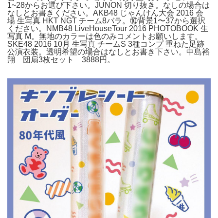
1~28からお選び下さい。JUNON 切り抜き。なしの場合は
なしとお書きください。AKB48 じゃんけん大会 2016 会
場 生写真 HKT NGT チーム8バラ。⑩背景1〜37から選択
ください。NMB48 LiveHouseTour 2016 PHOTOBOOK 生
写真 M。無地のカラーは色のみコメントお願いします。
SKE48 2016 10月 生写真 チームS 3種コンプ 重ねた足跡
公演衣装。透明希望の場合はなしとお書き下さい。中島裕
翔 団扇3枚セット 3888円。