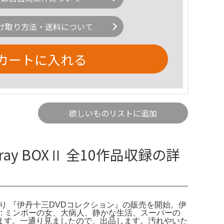
け取り方法・送料について
カートに入れる
欲しいものリストに追加
lu-ray BOXⅡ 全10作品収録の詳
館 記念館便り 『伊丹十三DVDコレクション』の販売を開始。伊
I- 収録作品: ミンボーの女、大病人、静かな生活、スーパーの
りがとうございます。一通り見ましたので、出品します。汚れやいた