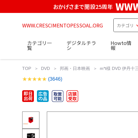
WWW
おかげさまで開設25周年
WWW.CRESCIMENTOPESSOAL.ORG
カテゴリ一
デジタルチラ
Howto情
覧
シ
報
TOP
DVD
邦画・日本映画
m*t様 DVD 伊丹十三 
(3646)