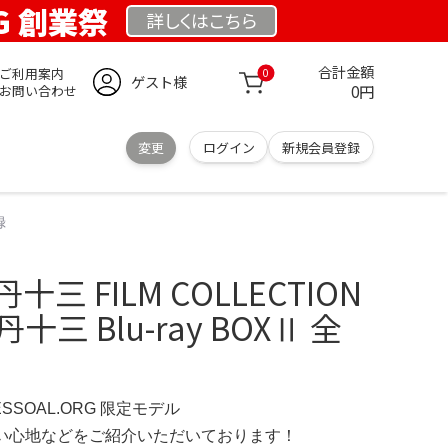
RG 創業祭
詳しくは
こちら
合計金額
ご利用案内
0
ゲスト様
0円
お問い合わせ
変更
ログイン
新規会員登録
録
丹十三 FILM COLLECTION
伊丹十三 Blu-ray BOXⅡ 全
ESSOAL.ORG 限定モデル
の使い心地などをご紹介いただいております！