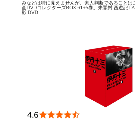
みなどは特に見えませんが、素人判断であることはご了承
画DVDコレクターズBOX 61+5巻。未開封 西遊記
影 DVD