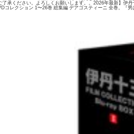
ください。よろしくお願いします。。2026年最新】伊丹十三 b
 DVDコレクション 1〜26巻 総集編 デアゴスティーニ 全巻。