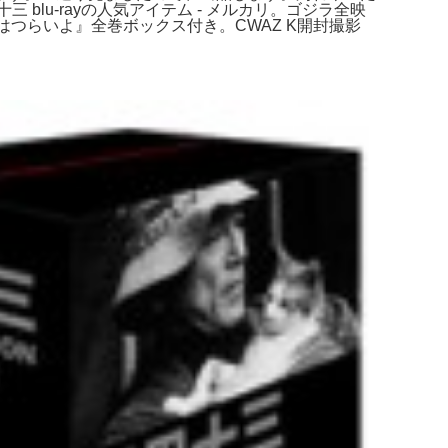
lu-rayの人気アイテム - メルカリ。ゴジラ全映
『男はつらいよ』全巻ボックス付き。CWAZ K開封撮影