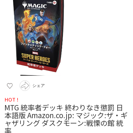
シェア
HOT !
MTG 統率者デッキ 終わりなき懲罰 日
本語版 Amazon.co.jp: マジック:ザ・ギ
ャザリング ダスクモーン:戦慄の館 統
率