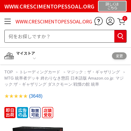
詳しくは
WWW.CRESCIMENTOPESSOAL.ORG
こちら
0
WWW.CRESCIMENTOPESSOAL.ORG
マイストア
変更
TOP
トレーディングカード
マジック：ザ・ギャザリング
MTG 統率者デッキ 終わりなき懲罰 日本語版 Amazon.co.jp: マジ
ック:ザ・ギャザリング ダスクモーン:戦慄の館 統率
(3648)