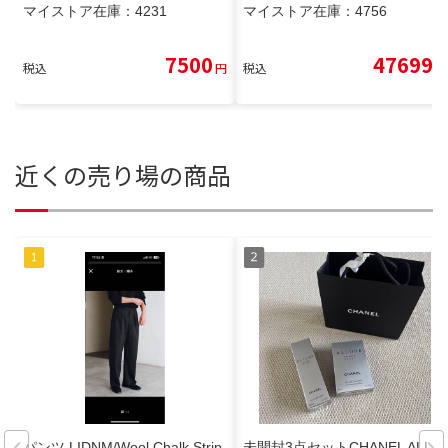
マイストア在庫：
4231
マイストア在庫：
4756
7500
47699
税込
円
税込
円
近くの売り場の商品
パンツ LIDNM/Wool Chalk Strip
未開封3点セットCHANEL ALLU