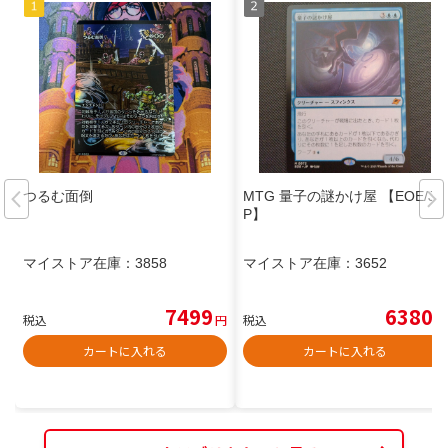
つるむ面倒
MTG 量子の謎かけ屋 【EOE/J
P】
マイストア在庫：
3858
マイストア在庫：
3652
7499
6380
税込
円
税込
円
カートに入れる
カートに入れる