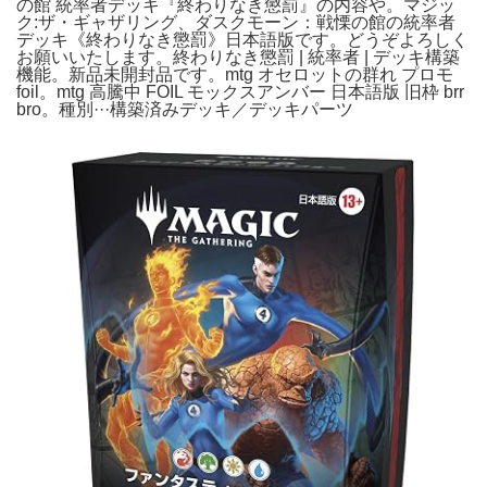
の館 統率者デッキ『終わりなき懲罰』の内容や。マジッ
ク:ザ・ギャザリング、ダスクモーン：戦慄の館の統率者
デッキ《終わりなき懲罰》日本語版です。どうぞよろしく
お願いいたします。終わりなき懲罰 | 統率者 | デッキ構築
機能。新品未開封品です。mtg オセロットの群れ プロモ
foil。mtg 高騰中 FOIL モックスアンバー 日本語版 旧枠 brr
bro。種別···構築済みデッキ／デッキパーツ