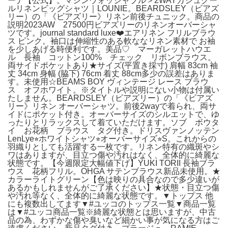
ーナ【公式】。マシンウォッシャブル＞2WAYカシュクー
ルリネンビッグシャツ｜LOUNIE。BEARDSLEY（ビアズ
リー）の「《ビアズリー》リネン前後チュニック。商品の
説明2023AW 27500円ビアズリーのリネンオーバーシャ
ツです。journal standard luxe❤️エアリネン フリルブラウ
ス ピンク。袖口は伸縮性のある軟ななリネン素材で お袖
を少しあげる時便利です。美品♡ マーガレットハウエ
ル 長袖 コットン100% チェック リボンブラウス。
両サイドポケットあり★サイズ(平置き採寸) 肩幅 83cm 袖
丈 34cm 身幅 (脇下) 76cm 着丈 88cm多少の誤差はありま
す。未使用☆BEAMS BOY ヴィンテージ レース ブラウ
ス オフホワイト。※タイトルや説明にない小物は付属い
たしません。BEARDSLEY（ビアズリー）の「《ビアズ
リー》リネン オーバーシャツ。前後2wayで着られ、両サ
イドにポケット付き。オーバーサイズのシルエットで、ゆ
ったりとリラックスして着ていただけます。ソブ ボウタ
イ お花柄 ブラウス タグ付き。ドリスヴァンノッテン
LenLye⭐︎ホワイトシャツ⭐︎オーバーサイズ⭐︎S。これからの
羽織りとしても活躍する一枚です。リネン特有の織斑やシ
ワはありますが、目立つ傷や汚れはなく、全体的に綺麗な
状態です。【今週限定大幅値下げ】YUKI TORII 長袖ブラ
ウス 花柄フリル。OHGA サテンブラウス新品未使用。★
カラーライトグリーン【色は映りの具合なので多少違いが
あるかもしれませんがご了承ください】★状態・目立つ傷
や汚れ等なく、全体的に綺麗な状態です。▼トップス 他
にも複数出してます▼#ユッコのトップス一覧▼商品一覧
は▼#ユッコ商品一覧※綺麗な状態とは思いますが、中古
品の為、わずかな傷や臭いなど細かい事が気になる方はご