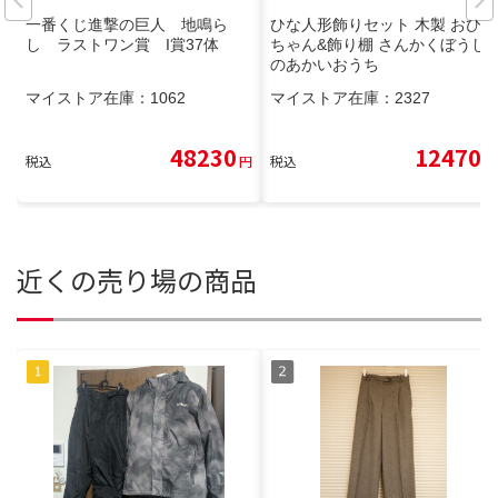
一番くじ進撃の巨人 地鳴ら
ひな人形飾りセット 木製 おひな
し ラストワン賞 I賞37体
ちゃん&飾り棚 さんかくぼうし
のあかいおうち
マイストア在庫：
1062
マイストア在庫：
2327
48230
12470
税込
円
税込
円
近くの売り場の商品