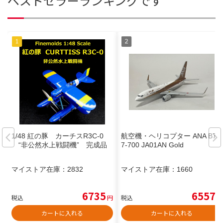
ベストセラーランキングです
1/48 紅の豚 カーチスR3C-0
航空機・ヘリコプター ANA B73
“非公然水上戦闘機” 完成品
7-700 JA01AN Gold
マイストア在庫：
2832
マイストア在庫：
1660
6735
6557
税込
円
税込
円
カートに入れる
カートに入れる