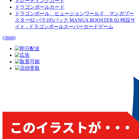
トレーディングカード
ドラゴンボールカード
ドラゴンボール ヒュージョンワールド マンガブー
スター02 バラ195パック MANGA BOOSTER 02 特設サ
イト - ドラゴンボールスーパーカードゲーム
(3668)