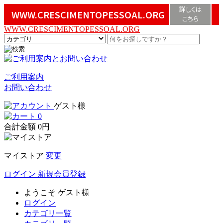
詳しくは
WWW.CRESCIMENTOPESSOAL.ORG
こちら
WWW.CRESCIMENTOPESSOAL.ORG
ご利用案内
お問い合わせ
ゲスト様
0
合計金額
0円
マイストア
変更
ログイン
新規会員登録
ようこそ
ゲスト様
ログイン
カテゴリ一覧