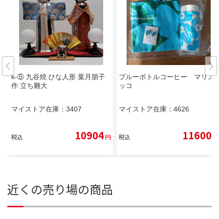
k-⑤ 九谷焼 ひな人形 葉月朋子
ブルーボトルコーヒー マリメ
作 立ち雛大
ッコ
マイストア在庫：
3407
マイストア在庫：
4626
10904
11600
税込
円
税込
円
近くの売り場の商品