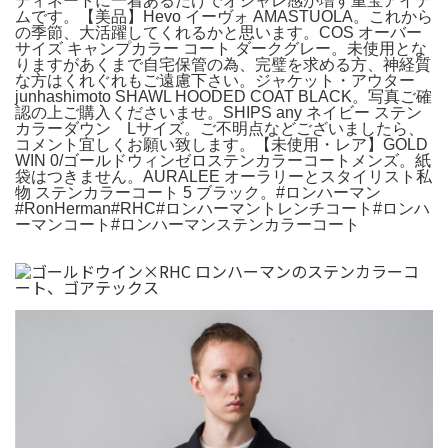
ディネートに一着あるだけでオシャレ感が増す重宝アイテ
ムです。【美品】Hevo イーヴォ AMASTUOLA。これから
の季節、大活躍してくれるかと思います。COS オーバー
サイズ キャンプカラー コート ダークグレー。未使用とな
りますがあくまで自宅保管の為、完璧を求める方、神経質
な方はくれぐれもご遠慮下さい。ジャケット・アウター
junhashimoto SHAWL HOODED COAT BLACK。写真ご確
認の上ご購入くださいませ。SHIPS any ネイビー ステン
カラーダウン Lサイズ。ご不明点などございましたら、
コメント宜しくお願い致します。【未使用・レア】GOLD
WIN 0/ゴールドウィンゼロステンカラーコートメンズ。紙
袋はつきません。AURALEE オーラリーとスタイリスト私
物 ステンカラーコート 5 ブラック。#ロンハーマン
#RonHerman#RHC#ロンハーマントレンチコート#ロンハ
ーマンコート#ロンハーマンステンカラーコート