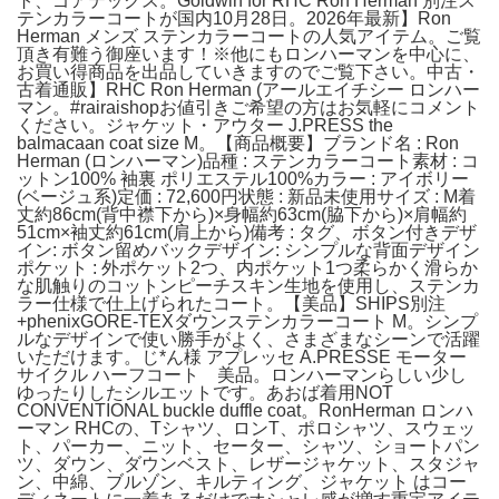
ト、ゴアテックス。Goldwin for RHC Ron Herman 別注ス
テンカラーコートが国内10月28日。2026年最新】Ron
Herman メンズ ステンカラーコートの人気アイテム。ご覧
頂き有難う御座います！※他にもロンハーマンを中心に、
お買い得商品を出品していきますのでご覧下さい。中古・
古着通販】RHC Ron Herman (アールエイチシー ロンハー
マン。#rairaishopお値引きご希望の方はお気軽にコメント
ください。ジャケット・アウター J.PRESS the
balmacaan coat size M。【商品概要】ブランド名 : Ron
Herman (ロンハーマン)品種 : ステンカラーコート素材 : コ
ットン100% 袖裏 ポリエステル100%カラー : アイボリー
(ベージュ系)定価 : 72,600円状態 : 新品未使用サイズ : M着
丈約86cm(背中襟下から)×身幅約63cm(脇下から)×肩幅約
51cm×袖丈約61cm(肩上から)備考 : タグ、ボタン付きデザ
イン: ボタン留めバックデザイン: シンプルな背面デザイン
ポケット : 外ポケット2つ、内ポケット1つ柔らかく滑らか
な肌触りのコットンピーチスキン生地を使用し、ステンカ
ラー仕様で仕上げられたコート。【美品】SHIPS別注
+phenixGORE-TEXダウンステンカラーコート M。シンプ
ルなデザインで使い勝手がよく、さまざまなシーンで活躍
いただけます。じ*ん様 アプレッセ A.PRESSE モーター
サイクル ハーフコート 美品。ロンハーマンらしい少し
ゆったりしたシルエットです。あおば着用NOT
CONVENTIONAL buckle duffle coat。RonHerman ロンハ
ーマン RHCの、Tシャツ、ロンT、ポロシャツ、スウェッ
ト、パーカー、ニット、セーター、シャツ、ショートパン
ツ、ダウン、ダウンベスト、レザージャケット、スタジャ
ン、中綿、ブルゾン、キルティング、ジャケット はコー