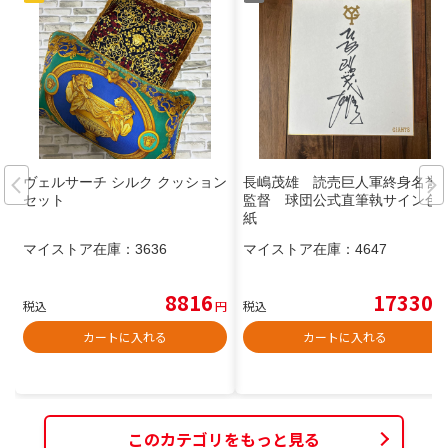
ヴェルサーチ シルク クッション
長嶋茂雄 読売巨人軍終身名誉
セット
監督 球団公式直筆執サイン色
紙
マイストア在庫：
3636
マイストア在庫：
4647
8816
17330
税込
円
税込
円
カートに入れる
カートに入れる
このカテゴリをもっと見る