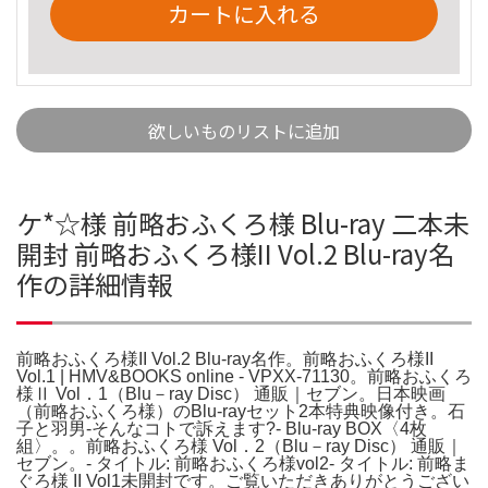
カートに入れる
欲しいものリストに追加
ケ*☆様 前略おふくろ様 Blu-ray 二本未
開封 前略おふくろ様II Vol.2 Blu-ray名
作の詳細情報
前略おふくろ様II Vol.2 Blu-ray名作。前略おふくろ様II
Vol.1 | HMV&BOOKS online - VPXX-71130。前略おふくろ
様Ⅱ Vol．1（Blu－ray Disc） 通販｜セブン。日本映画
（前略おふくろ様）のBlu-rayセット2本特典映像付き。石
子と羽男-そんなコトで訴えます?- Blu-ray BOX〈4枚
組〉。。前略おふくろ様 Vol．2（Blu－ray Disc） 通販｜
セブン。- タイトル: 前略おふくろ様vol2- タイトル: 前略ま
ぐろ様 II Vol1未開封です。ご覧いただきありがとうござい