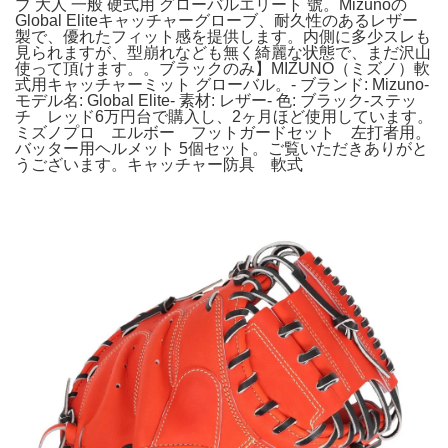
ブ 大人 一般 硬式用 グローバルエリート 號。Mizunoの
Global Eliteキャッチャーグローブ、耐久性のあるレザー
製で、優れたフィット感を提供します。内側に多少スレも
見られますが、型崩れなども無く綺麗な状態で、まだ沢山
使って頂けます。。ブラックのみ】MIZUNO（ミズノ）軟
式用キャッチャーミット グローバル。- ブランド: Mizuno-
モデル名: Global Elite- 素材: レザー- 色: ブラック-ステッ
チ レッド6万円台で購入し、2ヶ月ほど使用しています。
ミズノプロ エルボー フットガードセット 左打者用。
バッター用ヘルメット 5個セット。ご覧いただきありがと
うございます。キャッチャー防具 軟式