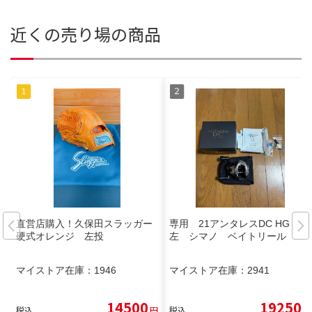
近くの売り場の商品
直営店購入！久保田スラッガー
専用 21アンタレスDC HG
硬式オレンジ 左投
左 シマノ ベイトリール
マイストア在庫：
1946
マイストア在庫：
2941
14500
19250
税込
円
税込
円