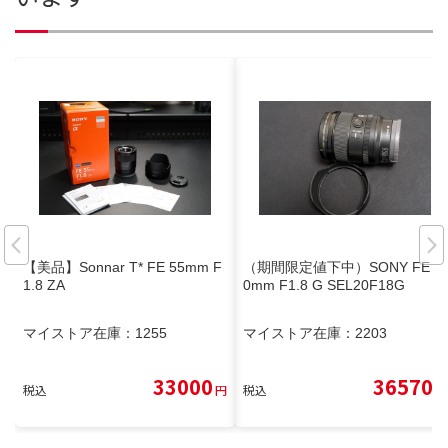
【美品】Sonnar T* FE 55mm F
（期間限定値下中）SONY FE 2
1.8 ZA
0mm F1.8 G SEL20F18G
マイストア在庫：
1255
マイストア在庫：
2203
33000
36570
税込
円
税込
円