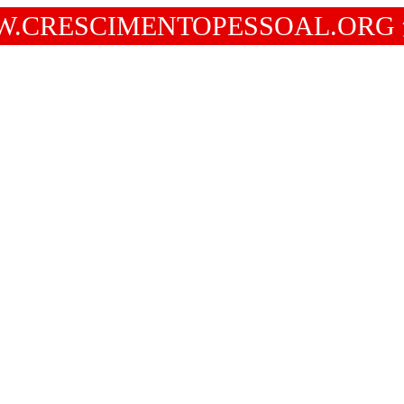
.CRESCIMENTOPESSOAL.OR