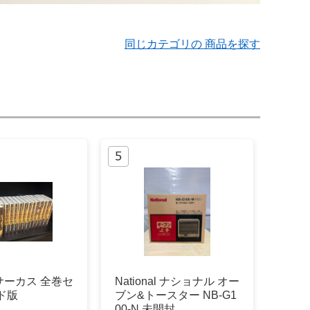
同じカテゴリの 商品を探す
サーカス 全巻セ
National ナショナル オー
ド版
ブン&トースター NB-G1
00-N 未開封