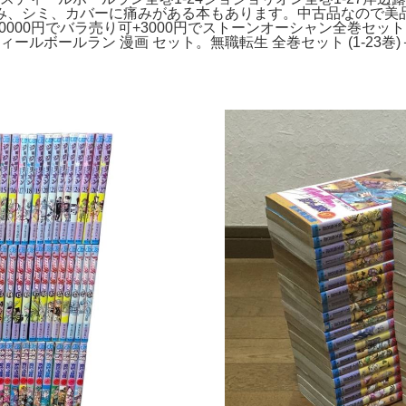
み、シミ、カバーに痛みがある本もあります。中古品なので美
10000円でバラ売り可+3000円でストーンオーシャン全巻セ
ボールラン 漫画 セット。無職転生 全巻セット (1-23巻)＋関連