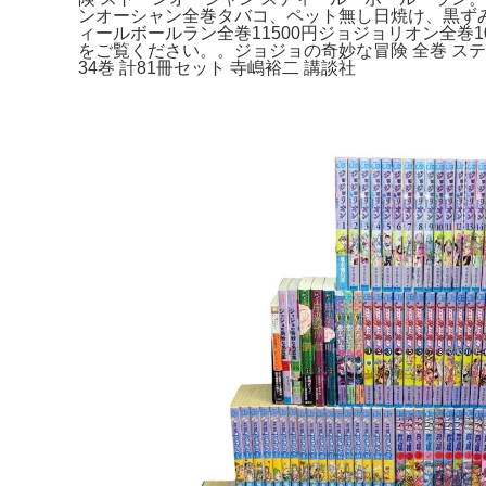
ンオーシャン全巻タバコ、ペット無し日焼け、黒ず
ィールボールラン全巻11500円ジョジョリオン全巻
をご覧ください。。ジョジョの奇妙な冒険 全巻 スティール
34巻 計81冊セット 寺嶋裕二 講談社