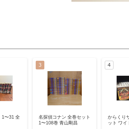
1〜31 全
名探偵コナン 全巻セット
からくり
1〜108巻 青山剛昌
ット ワイ