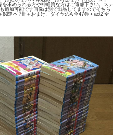
品を求められる方や神経質な方はご遠慮下さい。ステ
ットも追加可能です画像は別で出品してますのでそちら
本 7冊＋おまけ。ダイヤのA 全47巻 + act2 全