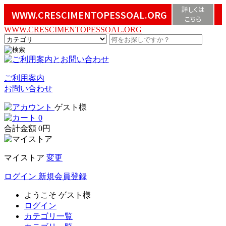
詳しくは
WWW.CRESCIMENTOPESSOAL.ORG
こちら
WWW.CRESCIMENTOPESSOAL.ORG
ご利用案内
お問い合わせ
ゲスト様
0
合計金額
0円
マイストア
変更
ログイン
新規会員登録
ようこそ
ゲスト様
ログイン
カテゴリ一覧