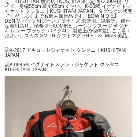
せ：KUSHITANI横浜店 | KUSHITANI。定価72000+税Lサ
イズ 身幅55cm 着丈65cm くらい。K-0695 イグナイトジ
ャケット クシタニ｜KUSHITANI JAPAN。タグつきの状態
ですが、あくまでも個人保管品です。EDWIN D.E.F
DENIM バイク用ジーンズ Sサイズ 未使用。試着等、僅か
な着用あり。極希少✨KOMINE レーシングスーツ 革ツナ
ギ レザー ブラック バイク4L。製造上の個体差はご了承く
ださい。スミス SMITH シフトマグ SHIFT XL MAG 美品。