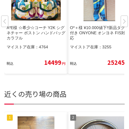
A*E様 ☆希少☆コーチ Y2K シグ
O*＋様 ¥10.000値下‼️新品タグ
ネチャー ボストン ハンドバッグ
付き ONYONE オンヨネ FIS対
カラフル
応
マイストア在庫：
4764
マイストア在庫：
3255
14499
25245
税込
円
税込
円
近くの売り場の商品