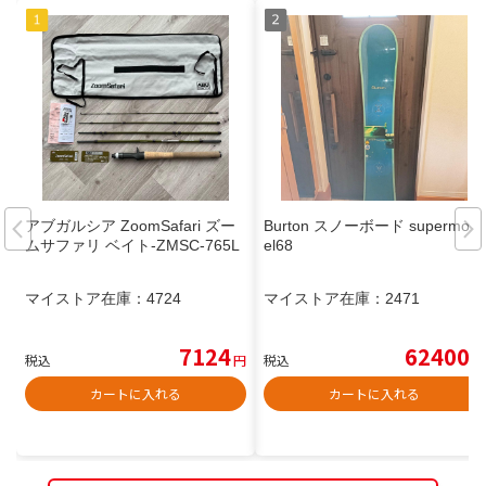
アブガルシア ZoomSafari ズー
Burton スノーボード supermod
ムサファリ ベイト-ZMSC-765L
el68
マイストア在庫：
4724
マイストア在庫：
2471
7124
62400
税込
円
税込
円
カートに入れる
カートに入れる