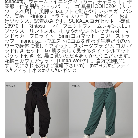
(chacott)】ウォームライニングジョガー。チャコット。作
業服・作業用品 ジョッパーカーゴ 鳳皇HOOH3204【サン
ワーク本店】。美脚シルエットで動きやすいジョガーパン
ツ。美品 Rintosull ピラティスウェア Mサイズ おま
けソックス。試着のみです。SUKALA ヨガセット。-定価
13970円。Rintosull パーフェクトフォームレギンスLL＋
ソックス リントスル。-しなやかなストレッチ素材。マ
ンドゥカ プロライト 5mm ヨガマット ヨガ ストラ
ップ manduka。-ウエストにゴムを使わず生地だけのパ
ワーで身体に優しくフィット。スポーツブラ ジム ヨガ パ
ッド付き セット。￼-脚を美しく見せるタイトシルエット-
ポケット付き- 色: 黒ご覧いただきありがとうございます。
花柄ヨガウェアセット（Linda Works）。当方犬飼いで
す、気にされる方はご遠慮下さいm(__)m#ヨガ#ピラティ
ス#フィットネス#ジム#レギンス