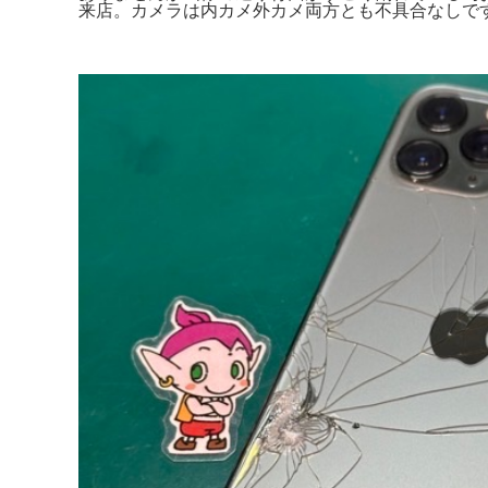
来店。カメラは内カメ外カメ両方とも不具合なしです。Apple i