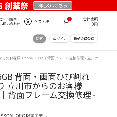
RG 創業祭
詳しくは
こちら
合計金額
ご利用案内
0
ゲスト様
0円
お問い合わせ
変更
ログイン
新規会員登録
からのお客様 iPhone11 Pro｜背面フレーム交換修理 - 立川の
1 256GB 背面・画面ひび割れ
り 立川市からのお客様
 Pro｜背面フレーム交換修理 -
ESSOAL.ORG 限定モデル