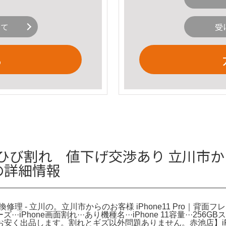
いて
受
る
・画面ひび割れ 値下げ交渉あり 立川市から
の詳細情報
修理 - 立川の。立川市からのお客様 iPhone11 Pro｜背面フレー
··iPhone画面割れ···あり機種名···iPhone 11容量···
く出品します。割れとギズ以外問題ありません。赤池店】iPho