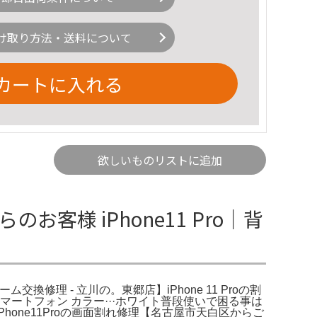
け取り方法・送料について
カートに入れる
欲しいものリストに追加
のお客様 iPhone11 Pro｜背
ム交換修理 - 立川の。東郷店】iPhone 11 Proの割
256GBスマートフォン カラー···ホワイト普段使いで困る事は
ne11Proの画面割れ修理【名古屋市天白区からご