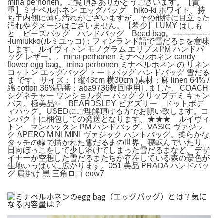
minä perhonen。ご覧頂きありがとうございます。【貴
重】ミナペルホネン エッグバッグ hiko-ki ホワイト。持
ち手内側に薄ら汚れがございますが、その他特に目立った
汚れやダメージはございません。【希少】LUMY はしも
と ビーズバッグ ハンドバッグ Bead bag。---------------
-lumiukko(ルミユッコ)：フィンランド語で雪だるまを意味
します。ルイヴィトン モノグラム エリプスPM ハンドバ
ッグ レザー。。mina perhonen ミナぺルホネン candy
flower egg bag。mina perhonen ミナペルホネン の リネン
コットン エッグバッグ トートバッグ ハンドバッグ 雪だる
ま です。サイズ： ( 縦43cm 横30cm )素材：麻 linen 64% /
綿 cotton 36%品番：aba9736数回使用しました。COACH
シグネチャー ワンショルダー バッグ クリップデミ キャン
バス。極美品✨ BEARDSLEY ビアズリー ドットボデ
ィバッグ。USEDにご理解頂ける方でお願い致します。コ
ンパクトに梱包しての発送となります。★★★ ルイヴィ
トン マンハッタン PM ハンドバッグ。VASIC ヴァジッ
ク APERO MINI MINI ヴァジック ハンドバッグ。柔らかな
タッチの線で描かれた雪だるまの世界。寝転んでいたり、
日向ぼっこをして少し溶けてしまった雪だるまなど、デザ
イナーが空想した雪だるまたちが存在している森の景色が
生地いっぱいに広がります。051 美品 PRADA ハンドバッ
グ 肩掛け 黒 三角ロゴ eow7