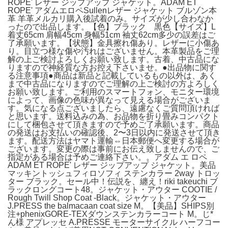
ROPE' レザー ジップアップ ジャケット。ADAM ET
ROPE' アダムエロペSullenレザー ジャケット ブルゾン本
革 羊革メルカリ購入後試着のみ。サイズが少し合わなか
ったので出品します。【色】ブラック 黒色【サイズ】L
着丈65cm 肩幅45cm 身幅51cm 袖丈62cm多少の誤差はご
了承願います。【状態】金具擦れ傷あり。レザーに小傷あ
り。目立つ様な傷や汚れはございません。本革製品をご理
解の上ご検討よろしくお願い致します。古着、中古品にな
りますので神経質な方お控え下さいませ。●出品物に関す
る注意事項●商品は新品と記載しているもの以外は、あく
まで中古品になりますのでご理解の上ご検討の方よろしく
お願い致します。ご利用のスマートフォン、モニター環境
によって、画像の色味が異なって見える場合がございま
す。気になる点ございましたら、遠慮なくご質問頂ければ
と思います。送料込みの為、お品物を折り畳みコンパクト
にして梱包させて頂きますので予めご了承願います。商品
の発送はお支払いの確認後、2〜3日以内に発送させて頂き
ます。配送方法はヤマト運輸⇔日本郵便へ変更する場合が
ございます。変更の際は事前にお伝え致しませんので、ご
指定がある場合は予めご連絡下さい。。アダム エ ロペ
ADAM ET ROPE' レザー ジップアップ ジャケット。美品
マッキントッシュフィロソフィ ステンカラー 2way トロッ
ター ブラック。セール中！伝説を、纏え！riki takeuchi ブ
ラックロングコート48。ジャケット・アウター COOTIE /
Rough Twill Shop Coat -Black。ジャケット・アウター
J.PRESS the balmacaan coat size M。【美品】SHIPS別
注+phenixGORE-TEXダウンステンカラーコート M。じ*
ん様 アプレッセ A.PRESSE モーターサイクル ハーフコー