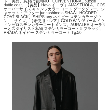
ト 美品。あおば着用NOT CONVENTIONAL buckle
duffle coat。【美品】Hevo イーヴォ AMASTUOLA。COS
オーバーサイズ キャンプカラー コート ダークグレー。ジ
ャケット・アウター junhashimoto SHAWL HOODED
COAT BLACK。SHIPS any ネイビー ステンカラーダウ
ン Lサイズ。【未使用・レア】GOLD WIN 0/ゴールドウ
ィンゼロステンカラーコートメンズ。AURALEE オーラリ
ーとスタイリスト私物 ステンカラーコート 5 ブラック。
PRADA ネイビー ステンカラーコート Tg.50