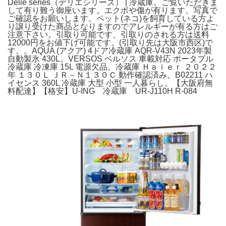
Delie series（デリエシリーズ） | 冷蔵庫。ご覧いただきま
して有り難う御座います。エクボや傷が有ります、写真で
ご確認をお願いします。ペット(ネコ)を飼育している方よ
り譲り受けた商品となりますのでアレルギーが有る方はご
注意下さい。引取り可能です、引取りのされる方は送料
12000円をお値下げ可能です。(引取り先は大阪市西区)で
す。。AQUA (アクア) 4ドア冷蔵庫 AQR-V43N 2023年製
自動製氷 430L。VERSOS ベルソス 車載対応 ポータブル
冷蔵庫 冷凍庫 15L 電源欠品。冷蔵庫 Ｈａｉｅｒ ２０２２
年 １３０Ｌ ＪＲ－Ｎ１３０Ｃ 動作確認済み。B02211 ハ
イセンス 360L 冷蔵庫 大型 小型 一人暮らし。【大阪府無
料配達】【格安】U-ING 冷蔵庫 UR-J110H R-084