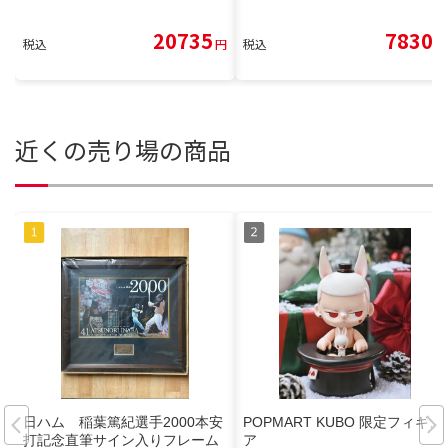
20735
7830
税込
円
税込
円
近くの売り場の商品
日ハム 稲葉篤紀選手2000本安
POPMART KUBO 限定フィギュ
打記念直筆サイン入りフレーム
ア