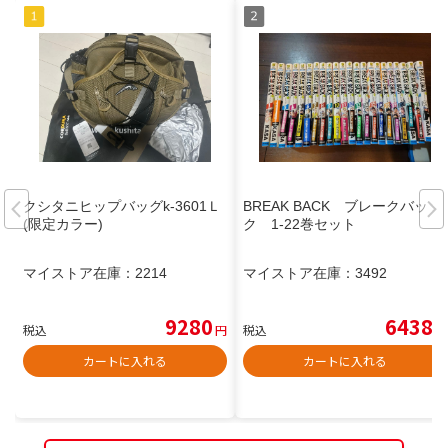
クシタニヒップバッグk-3601Ｌ
BREAK BACK ブレークバッ
(限定カラー)
ク 1-22巻セット
マイストア在庫：
2214
マイストア在庫：
3492
9280
6438
税込
円
税込
円
カートに入れる
カートに入れる