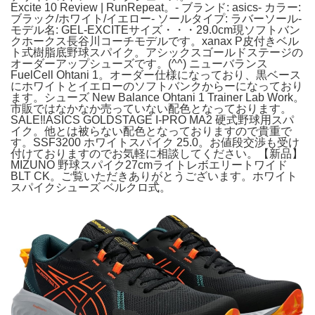
Excite 10 Review | RunRepeat。- ブランド: asics- カラー:
ブラック/ホワイト/イエロー- ソールタイプ: ラバーソール-
モデル名: GEL-EXCITEサイズ・・・29.0cm現ソフトバン
クホークス長谷川コーチモデルです。xanax P皮付きベル
ト式樹脂底野球スパイク。アシックスゴールドステージの
オーダーアップシューズです。(⁠^⁠^⁠) ニューバランス
FuelCell Ohtani 1。オーダー仕様になっており、黒ベース
にホワイトとイエローのソフトバンクからーになっており
ます。シューズ New Balance Ohtani 1 Trainer Lab Work。
市販ではなかなか売っていない配色となっております。
SALE‼️ASICS GOLDSTAGE I-PRO MA2 硬式野球用スパ
イク。他とは被らない配色となっておりますので貴重で
す。SSF3200 ホワイトスパイク 25.0。お値段交渉も受け
付けておりますのでお気軽に相談してください。【新品】
MIZUNO 野球スパイク27cmライトレボエリートワイド
BLT CK。ご覧いただきありがとうございます。ホワイト
スパイクシューズ ベルクロ式。